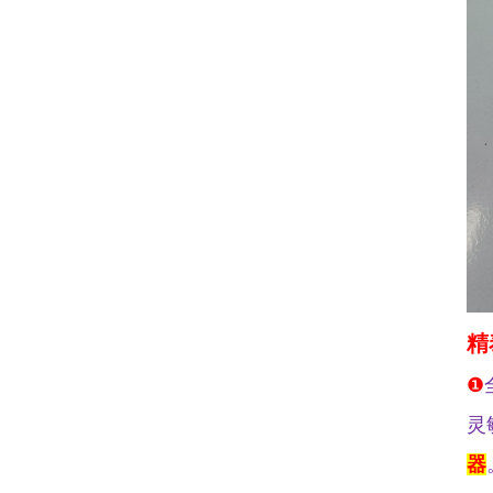
精
❶
灵
器