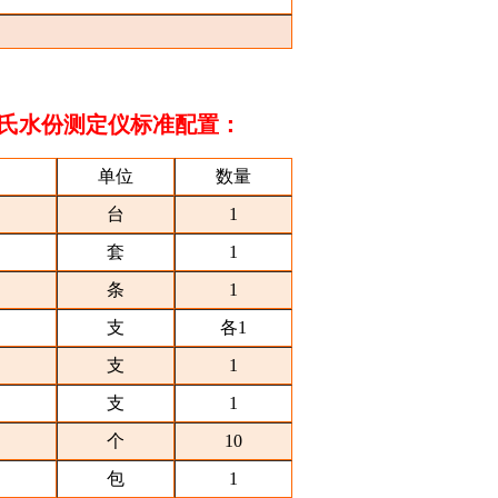
卡氏水份测定仪
标准配置：
单位
数量
台
1
套
1
条
1
支
各1
支
1
支
1
个
10
包
1