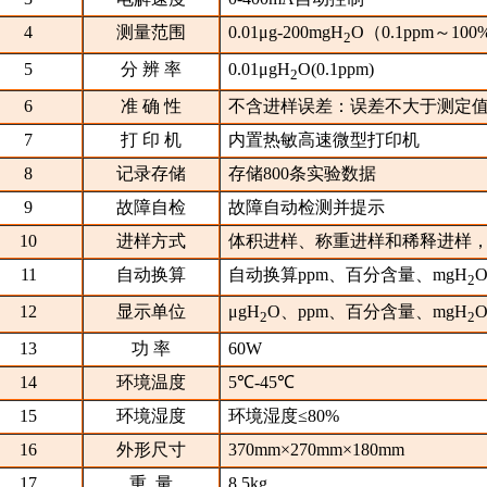
4
测量范围
0.01μg-200mgH
O（0.1ppm～100
2
5
分 辨 率
0.01μgH
O(0.1ppm)
2
6
准 确 性
不含进样误差：误差不大于测定值
7
打 印 机
内置热敏高速微型打印机
8
记录存储
存储800条实验数据
9
故障自检
故障自动检测并提示
10
进样方式
体积进样、称重进样和稀释进样
11
自动换算
自动换算ppm、百分含量、mgH
2
12
显示单位
μgH
O、ppm、百分含量、mgH
O
2
2
13
功 率
60W
14
环境温度
5℃-45℃
15
环境湿度
环境湿度≤80%
16
外形尺寸
370mm×270mm×180mm
17
重 量
8.5kg