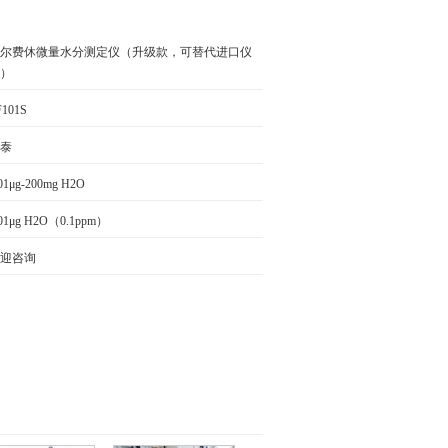
尔费休微量水分测定仪（升级款，可替代进口仪
）
F101S
泰
.01μg-200mg H2O
.01μg H2O（0.1ppm）
迎咨询