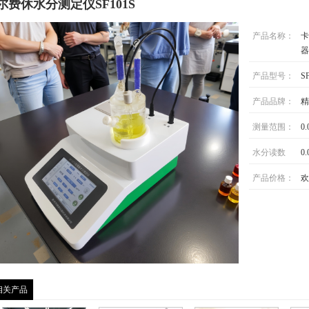
尔费休水分测定仪SF101S
产品名称：
卡
器
产品型号：
S
产品品牌：
精
测量范围：
0
水分读数
0
产品价格：
欢
相关产品