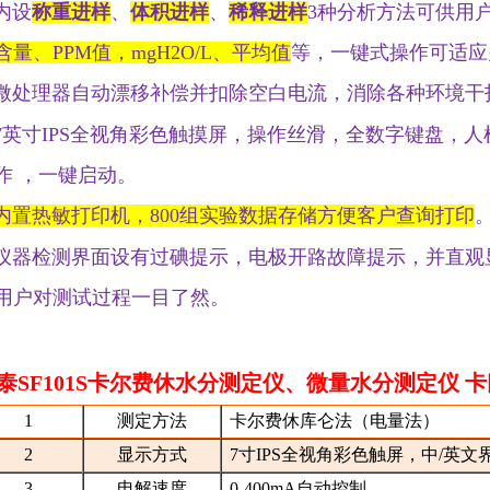
内设
称重进样
、
体积进样
、
稀释进样
3种分析方法可供用
含量、PPM值，mgH2O/L、平均值
等，一键式操作可适应
微处理器自动漂移补偿并扣除空白电流，消除各种环境干
7英寸IPS全视角彩色触摸屏，操作丝滑，全数字键盘，
作 ，一键启动。
内置热敏打印机，800组实验数据存储方便客户查询打印
仪器检测界面设有过碘提示，电极开路故障提示，并直观
用户对测试过程一目了然。
泰
SF101S
卡尔费休水分测定仪、微量水分测定仪 
1
测定方法
卡尔费休库仑法（电量法）
2
显示方式
7寸IPS全视角彩色触屏，中/英文
3
电解速度
0-400mA自动控制