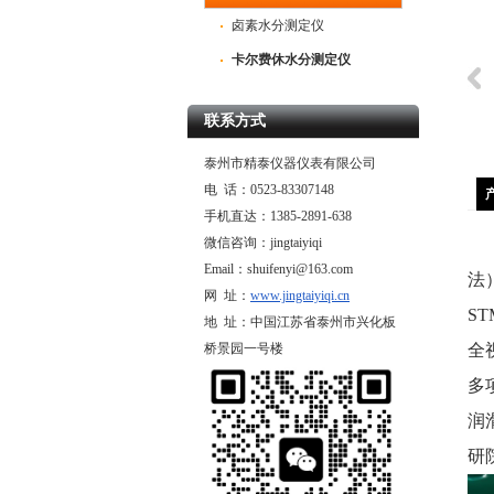
卤素水分测定仪
卡尔费休水分测定仪
联系方式
卡氏加热炉测水分仪
卡氏加热炉水分测定仪
卡氏加热炉
泰州市精泰仪器仪表有限公司
SF200K
电 话：0523-83307148
手机直达：1385-2891-638
微信咨询：jingtaiyiqi
Email：shuifenyi@163.com
法
网 址：
www.jingtaiyiqi.cn
S
地 址：中国江苏省泰州市兴化板
桥景园一号楼
全
多
润
研