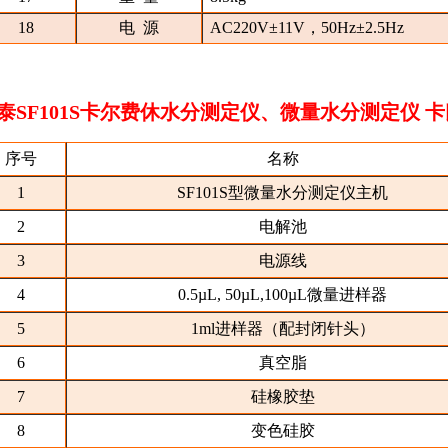
18
电 源
AC220V±11V，50Hz±2.5Hz
泰
SF101S
卡尔费休水分测定仪、微量水分测定仪 
序号
名称
1
SF101S型微量水分测定仪主机
2
电解池
3
电源线
4
0.5µL, 50µL,100µL微量进样器
5
1ml进样器（配封闭针头）
6
真空脂
7
硅橡胶垫
8
变色硅胶