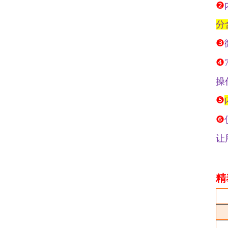
❷
分
❸
❹
操
❺
❻
让
精