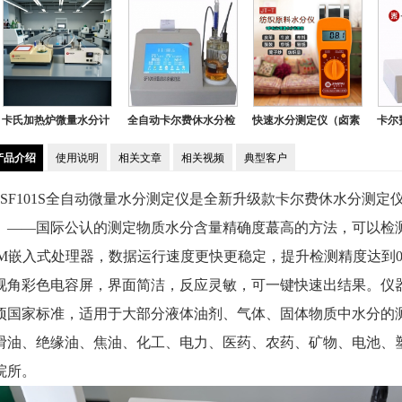
微量水分计
全自动卡尔费休水分检
快速水分测定仪（卤素
卡尔费休库仑法
测仪（带打印功能）
灯加热、卡尔费休法、
产品介绍
使用说明
相关文章
相关视频
便携式）
典型客户
SF101S全自动微量水分测定仪是全新升级款卡尔费休水分测
）——国际公认的测定物质水分含量精确度蕞高的方法，可以检
TM嵌入式处理器，数据运行速度更快更稳定，提升检测精度达到0.0
视角彩色电容屏，界面简洁，反应灵敏，可一键快速出结果。仪
项国家标准，适用于大部分液体油剂、气体、固体物质中水分的
滑油、绝缘油、焦油、化工、电力、医药、农药、矿物、电池、
院所。