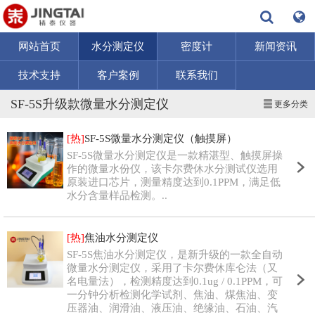
网站首页
水分测定仪
密度计
新闻资讯
技术支持
客户案例
联系我们
SF-5S升级款微量水分测定仪
更多分类
[热]
SF-5S微量水分测定仪（触摸屏）
SF-5S微量水分测定仪是一款精湛型、触摸屏操
作的微量水份仪，该卡尔费休水分测试仪选用
原装进口芯片，测量精度达到0.1PPM，满足低
水分含量样品检测。..
[热]
焦油水分测定仪
SF-5S焦油水分测定仪，是新升级的一款全自动
微量水分测定仪，采用了卡尔费休库仑法（又
名电量法），检测精度达到0.1ug / 0.1PPM，可
一分钟分析检测化学试剂、焦油、煤焦油、变
压器油、润滑油、液压油、绝缘油、石油、汽