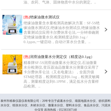
油、农药、气体、固体物质中水分的测定。..
[热]
绝缘油微水测试仪
绝缘油微量含水量检测高效解决方案：SF-5S绝
缘油微水测试仪,绝缘油水份测试仪,绝缘油微水
含量测试仪应用卡尔费休库仑法,一分钟准确测
定绝缘油微量水分,检测精度达到0.1ug /
0.1ppm,一键启动，自动计算水分含量。..
[热]
润滑油微量水分测定仪（精度达0.1μg）
精泰牌SF-5S润滑油微量水分测定仪,石油微量
水分检测仪,变压器油品微量水分测量仪采用了
卡尔费休库仑法（又名电量法），全面升级
STM处理器，检测精度达到0.1ug，检测灵敏阈
高，测量精度达到0.1PPM，满足低水分含量样
品检测。..
泰州市精泰仪器仪表有限公司：20年专注于卤素水分仪、墙面地面水分仪、纺织原料
水分仪、纸张水分仪、木材水分仪、微量水分仪、塑料水分仪、食品水分仪、污泥水
分仪等 咨询热线：052383307148