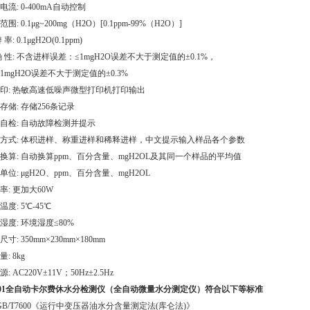
电流: 0-400mA自动控制
围: 0.1μg~200mg（H2O）[0.1ppm-99%（H2O）]
 率: 0.1μgH2O(0.1ppm)
确 性: 不含进样误差：≤1mgH2O误差不大于测定值的±0.1%，
mgH2O误差不大于测定值的±0.3%
印: 热敏高速低噪声微型打印机打印输出
存储: 存储256条记录
自检: 自动故障检测并提示
方式: 体积进样、称重进样和稀释进样，中文提示输入样品各个参数
换算: 自动换算ppm、百分含量、mgH2OL及其同一个样品的平均值
单位: μgH2O、ppm、百分含量、mgH2OL
率: 更加大60W
温度: 5℃-45℃
湿度: 环境湿度≤80%
寸: 350mm×230mm×180mm
: 8kg
: AC220V±11V；50Hz±2.5Hz
101全自动卡尔费休水分检测仪（全自动微量水分测定仪）符合以下等标准
GB/T7600《运行中变压器油水分含量测定法(库仑法)》