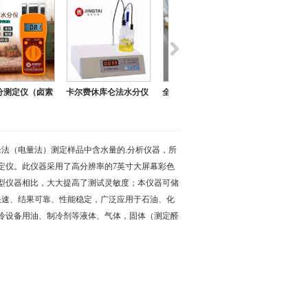
费休库仑法水分仪
全自动痕量水分分析仪
全自动水分分析仪（库
卡尔费休
SF101S
伦法）
SF
仑法（电量法）测定样品中含水量的.分析仪器，所
定仪。此仪器采用了高分辨率的7英寸大屏幕彩色
型仪器相比，大大提高了测试灵敏度；本仪器可储
快速、结果可靠、性能稳定，广泛应用于石油、化
冷设备用油、制冷剂等液体、气体，固体（测定醛
。