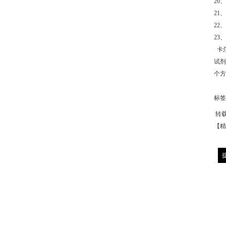
20
21、
22
23
卡尔
试剂
个方
标签
转
【精