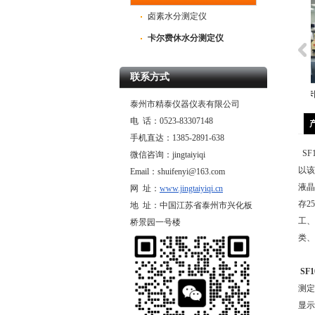
卤素水分测定仪
卡尔费休水分测定仪
联系方式
卡氏加热炉测水分仪
卡氏加热炉水分测定仪
泰州市精泰仪器仪表有限公司
SF200K
电 话：0523-83307148
手机直达：1385-2891-638
SF
微信咨询：jingtaiyiqi
以该
Email：shuifenyi@163.com
液晶
网 址：
www.jingtaiyiqi.cn
存2
地 址：中国江苏省泰州市兴化板
工、
桥景园一号楼
类、
SF
测定
显示