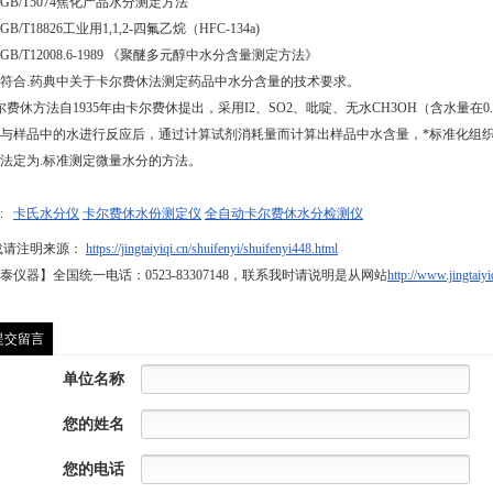
、GB/T5074焦化产品水分测定方法
GB/T18826工业用1,1,2-四氟乙烷（HFC-134a)
、GB/T12008.6-1989 《聚醚多元醇中水分含量测定方法》
、符合.药典中关于卡尔费休法测定药品中水分含量的技术要求。
费休方法自1935年由卡尔费休提出，采用I2、SO2、吡啶、无水CH3OH（含水量在
与样品中的水进行反应后，通过计算试剂消耗量而计算出样品中水含量，*标准化组织
法定为.标准测定微量水分的方法。
:
卡氏水分仪
卡尔费休水份测定仪
全自动卡尔费休水分检测仪
载请注明来源：
https://jingtaiyiqi.cn/shuifenyi/shuifenyi448.html
泰仪器】全国统一电话：0523-83307148，联系我时请说明是从网站
http://www.jingtaiyi
提交留言
单位名称
您的姓名
您的电话