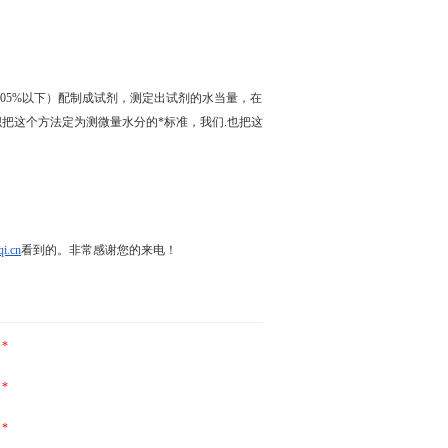
0.05%以下）配制成试剂，测定出试剂的水当量，在
把这个方法定为测微量水分的*标准，我们.也把这
qi.cn
看到的。非常感谢您的来电！
*
*
*