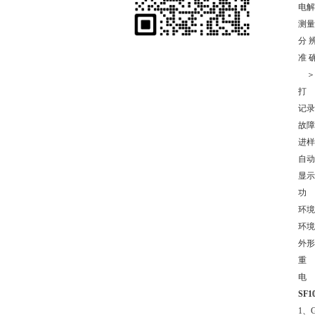
电解
测量范
分 辨
准 
＞1
打 
记录
故障
进样
自动
显示
功 
环境
环境
外形尺
重 量
电 源
SF
1、