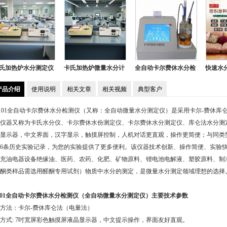
卡氏加热炉微量水分计
全自动卡尔费休水分检
快速水分测定仪（卤素
卡尔
测仪（带打印功能）
灯加热、卡尔费休法、
产品介绍
使用说明
相关文章
相关视频
典型客户
便携式）
101全自动卡尔费休水分检测仪（又称：全自动微量水分测定仪）是采用卡尔-费休库
仪器又称为卡氏水分仪、卡尔费休水份测定仪、卡尔费休水分测定仪、库仑法水分测
显示器，中文界面，汉字显示，触摸屏控制，人机对话更直观，操作更简便；与同类
56条历史实验记录，为您的实验提供了更多便利。该仪器技术创新、操作简便、实验
充油电器设备绝缘油、医药、农药、化肥、矿物原料、锂电池电解液、塑胶原料、制
酮类样品需选用醛酮专用试剂）物质中水分的测定，是微量水分测定领域理想的选择
101全自动卡尔费休水分检测仪（全自动微量水分测定仪）主要技术参数
方法：卡尔-费休库仑法（电量法）
方式: 7吋宽屏彩色触摸屏液晶显示器，中文提示操作，界面友好直观。