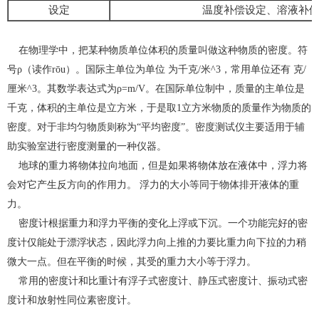
设定
温度补偿设定、溶液补
在物理学中，把某种物质单位体积的质量叫做这种物质的密度。符
号ρ（读作rōu）。国际主单位为单位 为千克/米^3，常用单位还有 克/
厘米^3。其数学表达式为ρ=m/V。在国际单位制中，质量的主单位是
千克，体积的主单位是立方米，于是取1立方米物质的质量作为物质的
密度。对于非均匀物质则称为“平均密度”。密度测试仪主要适用于辅
助实验室进行密度测量的一种仪器。
地球的重力将物体拉向地面，但是如果将物体放在液体中，浮力将
会对它产生反方向的作用力。 浮力的大小等同于物体排开液体的重
力。
密度计根据重力和浮力平衡的变化上浮或下沉。一个功能完好的密
度计仅能处于漂浮状态，因此浮力向上推的力要比重力向下拉的力稍
微大一点。但在平衡的时候，其受的重力大小等于浮力。
常用的密度计和比重计有浮子式密度计、静压式密度计、振动式密
度计和放射性同位素密度计。