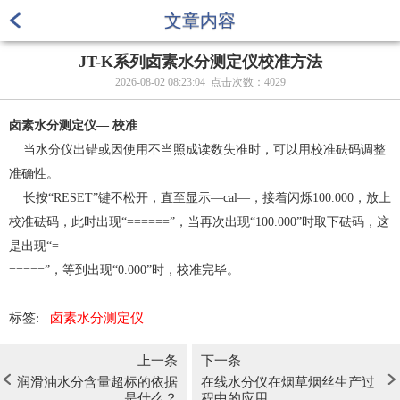
文章内容
JT-K系列卤素水分测定仪校准方法
2026-08-02 08:23:04 点击次数：
4029
卤素水分测定仪— 校准
当水分仪出错或因使用不当照成读数失准时，可以用校准砝码调整
准确性。
长按“RESET”键不松开，直至显示—cal—，接着闪烁100.000，放上
校准砝码，此时出现“======”，当再次出现“100.000”时取下砝码，这
是出现“=
=====”，等到出现“0.000”时，校准完毕。
标签:
卤素水分测定仪
上一条
下一条
润滑油水分含量超标的依据
在线水分仪在烟草烟丝生产过
是什么？
程中的应用