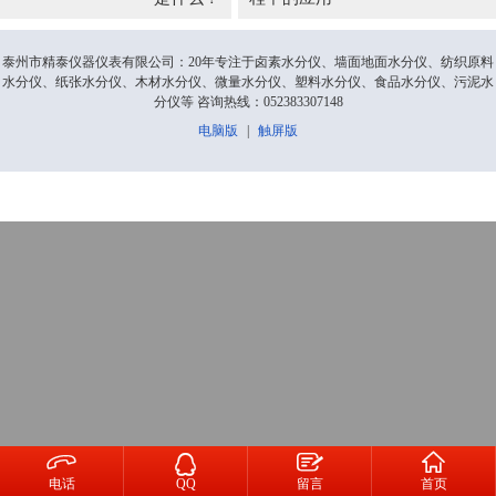
泰州市精泰仪器仪表有限公司：20年专注于卤素水分仪、墙面地面水分仪、纺织原料
水分仪、纸张水分仪、木材水分仪、微量水分仪、塑料水分仪、食品水分仪、污泥水
分仪等 咨询热线：052383307148
电脑版
|
触屏版




电话
QQ
留言
首页